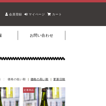
会員登録
マイページ
カート
報
お問い合わせ
順 :
価格の低い順
価格の高い順
更新日順