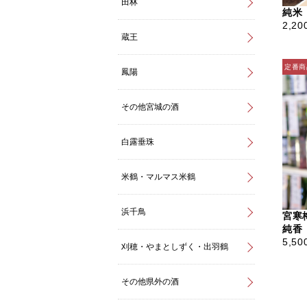
田林
純米
2,20
蔵王
鳳陽
その他宮城の酒
白露垂珠
米鶴・マルマス米鶴
浜千鳥
宮寒
純香 
5,50
刈穂・やまとしずく・出羽鶴
その他県外の酒