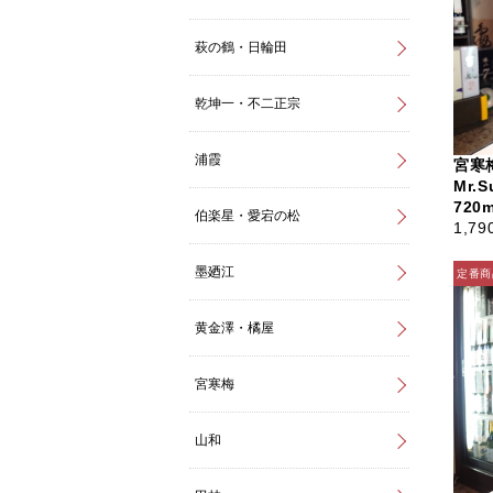
萩の鶴・日輪田
乾坤一・不二正宗
浦霞
宮寒
Mr.
720m
伯楽星・愛宕の松
1,79
墨廼江
黄金澤・橘屋
宮寒梅
山和