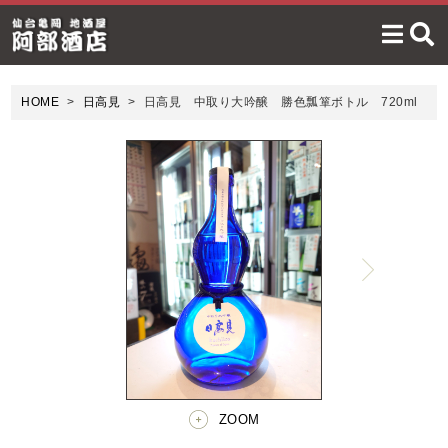
HOME
日高見
日高見 中取り大吟醸 勝色瓢箪ボトル 720ml
ZOOM