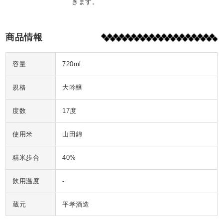
きます。
商品情報
容量
720ml
規格
大吟醸
度数
17度
使用米
山田錦
精米歩合
40%
飲用温度
-
蔵元
平孝酒造