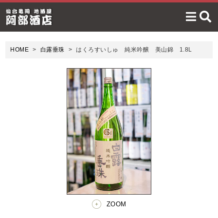
HOME
白露垂珠
はくろすいしゅ 純米吟醸 美山錦 1.8L
ZOOM