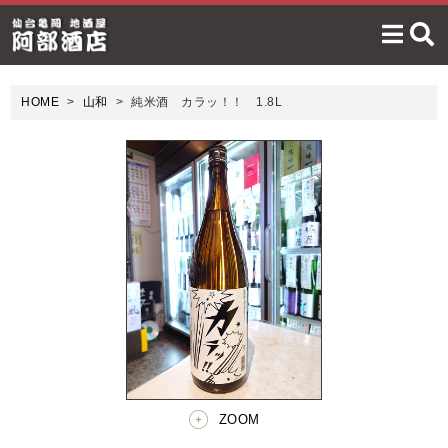
HOME
山和
純米酒 カラッ！！ 1.8L
ZOOM